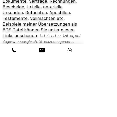
Dokumente, Verträge, Rechnungen,
Bescheide, Urteile, notarielle
Urkunden, Gutachten, Apostillen,
Testamente, Vollmachten etc.
Beispiele meiner Übersetzungen als
PDF-Datei können Sie unter diesen
Links anschauen:
Urteilsarten,
Antrag auf
Zuge-winnausgleich,
Stressmanagement,
Bürgschaftsvertrag,
Astronomie...
Die von mir beglaubigte
Übersetzungen sind deutschland-
weit gültig.
Chulpan
Gafarova
gchulpan@gmx.de